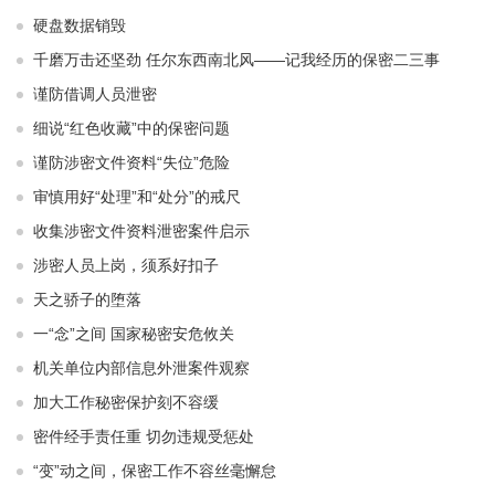
硬盘数据销毁
千磨万击还坚劲 任尔东西南北风——记我经历的保密二三事
谨防借调人员泄密
细说“红色收藏”中的保密问题
谨防涉密文件资料“失位”危险
审慎用好“处理”和“处分”的戒尺
收集涉密文件资料泄密案件启示
涉密人员上岗，须系好扣子
天之骄子的堕落
一“念”之间 国家秘密安危攸关
机关单位内部信息外泄案件观察
加大工作秘密保护刻不容缓
密件经手责任重 切勿违规受惩处
“变”动之间，保密工作不容丝毫懈怠