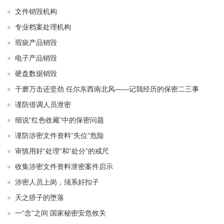
文件销毁机构
专业档案处理机构
瑕疵产品销毁
电子产品销毁
硬盘数据销毁
千磨万击还坚劲 任尔东西南北风——记我经历的保密二三事
谨防借调人员泄密
细说“红色收藏”中的保密问题
谨防涉密文件资料“失位”危险
审慎用好“处理”和“处分”的戒尺
收集涉密文件资料泄密案件启示
涉密人员上岗，须系好扣子
天之骄子的堕落
一“念”之间 国家秘密安危攸关