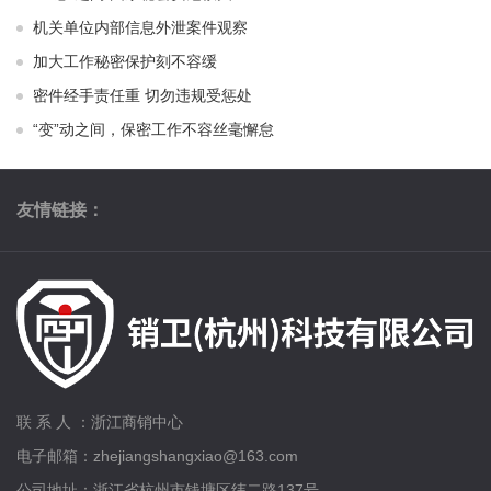
机关单位内部信息外泄案件观察
加大工作秘密保护刻不容缓
密件经手责任重 切勿违规受惩处
“变”动之间，保密工作不容丝毫懈怠
友情链接：
联 系 人 ：浙江商销中心
电子邮箱：zhejiangshangxiao@163.com
公司地址：浙江省杭州市钱塘区纬二路137号