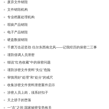
废弃文件销毁
文件销毁机构
专业档案处理机构
瑕疵产品销毁
电子产品销毁
硬盘数据销毁
千磨万击还坚劲 任尔东西南北风——记我经历的保密二三事
谨防借调人员泄密
细说“红色收藏”中的保密问题
谨防涉密文件资料“失位”危险
审慎用好“处理”和“处分”的戒尺
收集涉密文件资料泄密案件启示
涉密人员上岗，须系好扣子
天之骄子的堕落
一“念”之间 国家秘密安危攸关