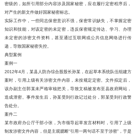
密级的，如所引用部分内容涉及国家秘密，应在履行定密程序后，
对产生的新文件做好国家秘密标志。
实际工作中，一些同志保密意识不强，保密常识缺失，不掌握定密
知识和技能，对该定密的未定密，违反保密规定传达、学习、办理
未定密的涉密文件资料，甚至通过互联网或公共信息网络进行传
递，导致国家秘密失控。
典型案例
案例一
2012年4月，某县人防办综合股股长孙某，在起草本系统队伍组建方
案时，引用上级有关涉密文件内容，未按规定定密。文件拟定后，
该办副主任郭某未严格审核把关，导致文稿被发布至县政府网站，
造成泄密。事件发生后，孙某受到行政记过处分，郭某受到行政警
告处分。
案件二
某市政府办公厅干部小张，为市领导起草发言材料时，引用了上级
制发涉密文件内容，但是主观臆断“引用一两句话不至于涉密”，于是