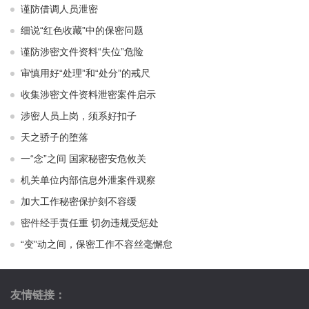
谨防借调人员泄密
细说“红色收藏”中的保密问题
谨防涉密文件资料“失位”危险
审慎用好“处理”和“处分”的戒尺
收集涉密文件资料泄密案件启示
涉密人员上岗，须系好扣子
天之骄子的堕落
一“念”之间 国家秘密安危攸关
机关单位内部信息外泄案件观察
加大工作秘密保护刻不容缓
密件经手责任重 切勿违规受惩处
“变”动之间，保密工作不容丝毫懈怠
友情链接：