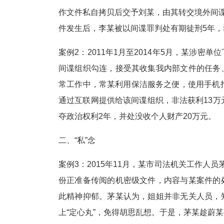
作文件私自拷贝后交予刘某，由其转交境外间
件发生后，李某被以间谍罪判处有期徒刑5年，
案例2：2011年1月至2014年5月，某涉
间谍组织勾连，接受其收集我内部文件的任务
常工作中，常某利用保洁服务之便，使用手机
通过互联网提供给该间谍组织，非法获利13万
夺政治权利2年，并处没收个人财产20万元。
二、“私”念
案例3：2015年11月，某市司法机关工作人
份正准备传阅的机密级文件，内容与某案件的
此精神抑郁。茅某认为，姐姐并非无关人员，
上“定心丸”，免得胡思乱想。于是，茅某趁蔚