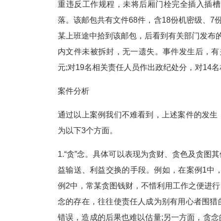
重违反工作规程，未将后厢门栓完全插入插槽
落。该邮包共有文件68件，含18份机密级、7
某上班途中拾到该邮包，后看到有关部门发布的
内文件未被拆封，无一遗失。事件发生后，有
元;对19名相关责任人员作出政纪处分，对14
案件分析
通过以上案例我们不难看到，上述案件的发生
为以下3个方面。
1.“贪”念。具体可以表现为贪财、贪色及贪
益输送、利益交换的手段。例如，在案例1中
例2中，常某贪图钱财，不惜利用工作之便进
念的存在，往往使责任人成为别有用心者围猎
错误，造成的后果也难以估量;另一方面，贪