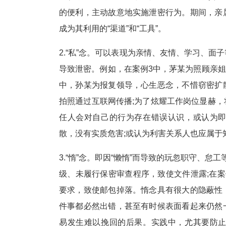
的便利，主动故意地实施泄密行为。期间，亲
成为其利用的“渠道”和“工具”。
2.“私”念。可以表现为亲情、友情、学习、
导致泄密。例如，在案例3中，茅某为照顾亲姐
中，孙某为报复领导，心生恶念，不惜窃密扩
拍照通过互联网传播;为了炫耀工作岗位显赫
任人会对自己的行为存在错误认识，或认为
散，没有实质危害;或认为利害关系人也应属于
3.“惰”念。即因“懒惰”而导致的玩忽职守、
级、未履行保密审查程序，致使文件泄露;在
要求，致使邮包掉落。惰念具有很大的隐蔽性
件事都必然出错，甚至有时候表面看起来仍然
易发生难以挽回的后果。实践中，尤其要防