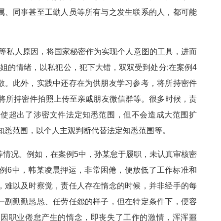
属、同事甚至工勤人员等所有与之发生联系的人，都可能
面子等私人原因，将国家秘密作为实现个人意图的工具，进而
姐的情绪，以私犯公，犯下大错，双双受到处分;在案例4
散。此外，实践中还存在为供朋友学习参考，将所持密件
，将所持密件拍照上传至亲戚朋友微信群等。很多时候，责
即使超出了涉密文件法定知悉范围，但不会造成大范围扩
知悉范围，以个人主观判断代替法定知悉范围等。
怠工等情况。例如，在案例5中，孙某怠于履职，未认真审核密
案例6中，韩某凌晨押运，非常困倦，便放低了工作标准和
，难以及时察觉，责任人存在惰念的时候，并非经手的每
一副勤勤恳恳、任劳任怨的样子，但在特定条件下，便容
止因职业倦怠产生的惰念，即丧失了工作的激情，浑浑噩