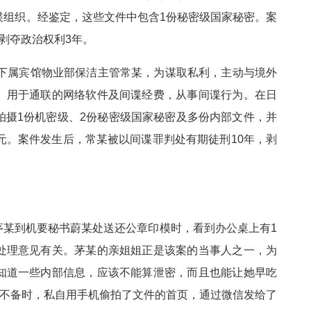
谍组织。经鉴定，这些文件中包含1份秘密级国家秘密。案
剥夺政治权利3年。
密单位下属宾馆物业部保洁主管常某，为谋取私利，主动与境外
、用于通联的网络软件及间谍经费，从事间谍行为。在日
拍摄1份机密级、2份秘密级国家秘密及多份内部文件，并
元。案件发生后，常某被以间谍罪判处有期徒刑10年，剥
员茅某到机要秘书蔚某处送还公章印模时，看到办公桌上有1
处理意见有关。茅某的亲姐姐正是该案的当事人之一，为
知道一些内部信息，应该不能算泄密，而且也能让她早吃
某不备时，私自用手机偷拍了文件的首页，通过微信发给了