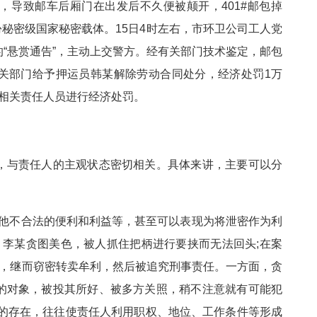
，导致邮车后厢门在出发后不久便被颠开，401#邮包掉
份秘密级国家秘密载体。15日4时左右，市环卫公司工人党
“悬赏通告”，主动上交警方。经有关部门技术鉴定，邮包
关部门给予押运员韩某解除劳动合同处分，经济处罚1万
名相关责任人员进行经济处罚。
，与责任人的主观状态密切相关。具体来讲，主要可以分
图其他不合法的便利和利益等，甚至可以表现为将泄密作为利
，李某贪图美色，被人抓住把柄进行要挟而无法回头;在案
行，继而窃密转卖牟利，然后被追究刑事责任。一方面，贪
的对象，被投其所好、被多方关照，稍不注意就有可能犯
念的存在，往往使责任人利用职权、地位、工作条件等形成