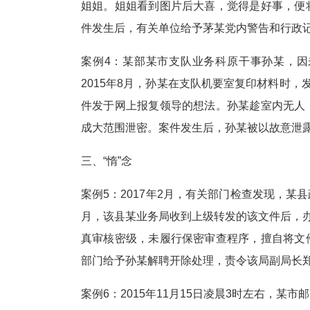
姐姐。姐姐看到图片后大喜，觉得是好事，便
件发生后，有关单位给予茅某党内警告和行政
案例4：某部某市支队业务科原干事孙某，
2015年8月，孙某在支队机要室复印材料时
件发于网上报复领导的想法。孙某趁室内无人
成大范围泄密。案件发生后，孙某被以故意泄露
三、“惰”念
案例5：2017年2月，有关部门检查发现，某县
月，该县某业务局收到上级转发的该文件后，办
真审核密级，未履行保密审查程序，擅自将文
部门给予孙某解聘开除处理，责令该局副局长
案例6：2015年11月15日凌晨3时左右，