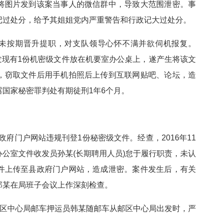
将图片发到该案当事人的微信群中，导致大范围泄密。事
记过处分，给予其姐姐党内严重警告和行政记大过处分。
因未按期晋升提职，对支队领导心怀不满并欲伺机报复。
，发现有1份机密级文件放在机要室办公桌上，遂产生将该文
，窃取文件后用手机拍照后上传到互联网贴吧、论坛，造
国家秘密罪判处有期徒刑1年6个月。
政府门户网站违规刊登1份秘密级文件。经查，2016年11
公室文件收发员孙某(长期聘用人员)怠于履行职责，未认
件上传至县政府门户网站，造成泄密。案件发生后，有关
郑某在局班子会议上作深刻检查。
某市邮区中心局邮车押运员韩某随邮车从邮区中心局出发时，严