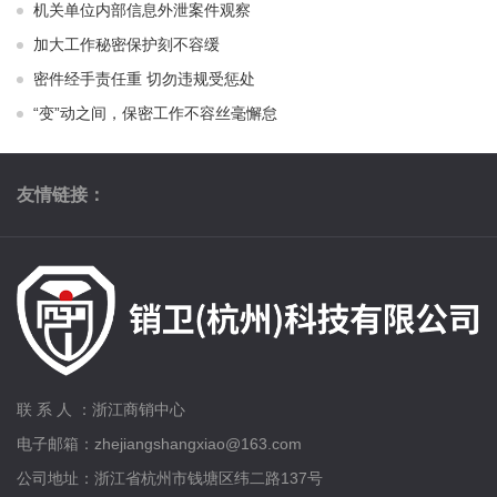
机关单位内部信息外泄案件观察
加大工作秘密保护刻不容缓
密件经手责任重 切勿违规受惩处
“变”动之间，保密工作不容丝毫懈怠
友情链接：
联 系 人 ：浙江商销中心
电子邮箱：zhejiangshangxiao@163.com
公司地址：浙江省杭州市钱塘区纬二路137号