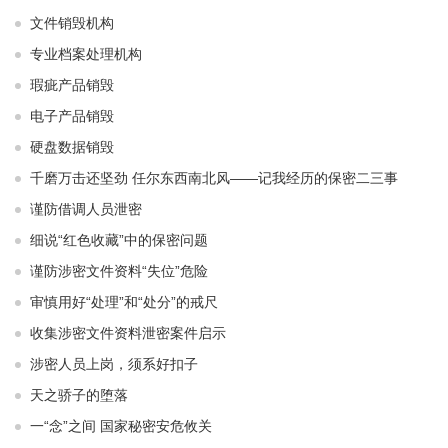
文件销毁机构
专业档案处理机构
瑕疵产品销毁
电子产品销毁
硬盘数据销毁
千磨万击还坚劲 任尔东西南北风——记我经历的保密二三事
谨防借调人员泄密
细说“红色收藏”中的保密问题
谨防涉密文件资料“失位”危险
审慎用好“处理”和“处分”的戒尺
收集涉密文件资料泄密案件启示
涉密人员上岗，须系好扣子
天之骄子的堕落
一“念”之间 国家秘密安危攸关