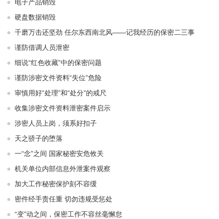
电子产品销毁
硬盘数据销毁
千磨万击还坚劲 任尔东西南北风——记我经历的保密二三事
谨防借调人员泄密
细说“红色收藏”中的保密问题
谨防涉密文件资料“失位”危险
审慎用好“处理”和“处分”的戒尺
收集涉密文件资料泄密案件启示
涉密人员上岗，须系好扣子
天之骄子的堕落
一“念”之间 国家秘密安危攸关
机关单位内部信息外泄案件观察
加大工作秘密保护刻不容缓
密件经手责任重 切勿违规受惩处
“变”动之间，保密工作不容丝毫懈怠