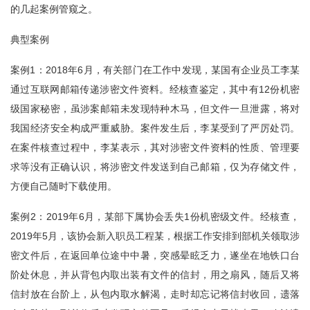
的几起案例管窥之。
典型案例
案例1：2018年6月，有关部门在工作中发现，某国有企业员工李某
通过互联网邮箱传递涉密文件资料。经核查鉴定，其中有12份机密
级国家秘密，虽涉案邮箱未发现特种木马，但文件一旦泄露，将对
我国经济安全构成严重威胁。案件发生后，李某受到了严厉处罚。
在案件核查过程中，李某表示，其对涉密文件资料的性质、管理要
求等没有正确认识，将涉密文件发送到自己邮箱，仅为存储文件，
方便自己随时下载使用。
案例2：2019年6月，某部下属协会丢失1份机密级文件。经核查，
2019年5月，该协会新入职员工程某，根据工作安排到部机关领取涉
密文件后，在返回单位途中中暑，突感晕眩乏力，遂坐在地铁口台
阶处休息，并从背包内取出装有文件的信封，用之扇风，随后又将
信封放在台阶上，从包内取水解渴，走时却忘记将信封收回，遗落