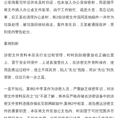
公室阅看完毕后并未及时归还，也未放入办公室保密柜，而是随手
将文件插入办公桌文件架里。由于工作较忙、疏忽大意，竟忘记此
事，后王某在清理办公桌时，将2份涉密文件混同其他稿件一并作为
垃圾处理，被垃圾回收站收走。案件发生后，王某被通报批评，受
到党内警告处分。
案例剖析
涉密文件资料本应实行全过程管理，时时刻刻都要放在正确位置
上、置于安全环境中，上述直接责任人，在涉密文件资料保存、使
用及携运过程中，使之不得其所，陷入“失位”危险，而从“失位”到失
泄密，仅仅只有一步之遥。
一是不知位。案例1中李某作为涉密人员，严重缺乏保密常识，对涉
密文件资料应存之“位”不甚了解，将本应严格存储在涉密设备中的涉
密文件资料违规存储在互联网邮箱中;案例2中程某，肩负携运涉密文
件的重要职责，本应将文件安放公文包内、时刻置于可控范围并尽