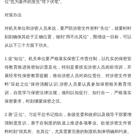
位”也为案件的发生“埋下伏笔”。
对策办法
对机关单位和涉密人员来说，要严防涉密文件资料“失位”，就要时时
刻刻确保其处于正确位置，做到“用不出其位”，围绕这一目标，可以
从以下三个方面下功夫。
1.促“知位”。机关单位要严格落实保密工作责任制，以扎实的保密宣
传教育推进保密知识普及化，特别是要抓实涉密人员岗前培训，开
展经常性保密教育提醒，推动涉密人员对岗位责任、对涉密文件资
料“应处之位”保持清醒认识;涉密人员要认真参加保密相关教育培
训，自觉学习保密法律法规，做到以知促行、知行合一，严格落实
保密要求，时刻绷紧保密之弦。
2.善“正位”。习近平总书记指出，各级党委和政府以及领导干部要增
强制度意识，善于在制度的轨道上推进各项事业。欲使涉密文件资
料时刻“得其所、在其位”，尤其需要完善的制度机制来明确和约束。