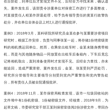
在台阶处，到单位后才发现文件不见，后经全力寻找未果，确认遗
失。案件发生后，该部责令涉案单位对保密工作进行了多面整改，
对直接责任人程某作辞退处理，给予负有领导责任的黄某行政警告
处分，并在单位全体会议上对2人进行通报批评。
案例3：2018年3月，某科研院所研究员金某在参与某重要涉密项目
研究时，根据工作安排，负责与同事张某一起，将存储1份绝密级资
料的相机携运回单位。然而，在乘坐出租车时，金某未随身携带相
机，而是与其他随身物品一同放置在出租车后备箱内，下车后竟忘
记将相机取出，直到准备使用时才发现不见。后经全力查找，亦未
能追回，造成严重泄密。案件发生后，金某、张某受到严厉处罚，
研究所分管领导和主要领导分别受到党内严重警告和党内警告处
分，所有责任人员被全院通报批评。
案例4：2018年11月，某市保密局检查发现，该市一垃圾回收站的
文件堆中有1份机密级、1份秘密级文件。经核查，2018年9月，为
起草文稿，市委研究室干部王某到保密室借阅2份涉密文件，带回办