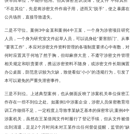
快带回单位，不能作他用。但其保密意识淡薄，使文件“不得其所”
“不在其位”，先是将涉密文件作扇子用，进而又“脱手”，使之暴露在
公共场所，直接导致遗失。
二是不守位。案例3中金某和案例4中王某，一个身为涉密项目研究
人员，一个身为研究室文件起草人员，可以说身处“要害部门”、从事
“要害工作”，本应对涉密文件资料管理的各项制度要求心中有数，对
何时应置其于何地了然于胸，但却麻痹大意，不遵守涉密文件管理
相关规定和职责要求，携运涉密资料不随身，或涉密文件长期搁置
办公桌面，防范意识较为欠缺，致使看似“小小”的违规行为，引发了
本可以避免的严重失泄密事件。
三是不到位。上述典型案例，也从侧面反映了涉案机关单位保密工
作存在一些不到位之处。如案例1中涉案企业，涉密人员保密教育培
训工作做得不足，一定程度上导致李某缺乏基本的保密常识;案例4中
涉案机关，虽然在王某借阅文件时履行了登记手续，但从文件被借
出到清退，足足2个月时间未对王某作出任何督促提醒，监管的“缺