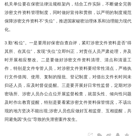
机关单位要在保密法律法规框架内，结合工作实际，不断健全完善
涉密文件资料管理制度，同时做好宣传和贯彻，以严明的制度规范
保障涉密文件资料不“失位”，推进国家秘密治理体系和治理能力现代
化。
3.勤“检位”。一是要用好保密自查自评，紧盯涉密文件资料是否“得
其所、在其位”，发现“失位”立即纠正，对责任人员严肃处理，并及
时开展相应整改。二是要做好涉密文件资料清理、清点和清退工
作，特别是文件专管人员，对涉密文件资料要经常性清点，严格执
行文件借阅、使用、复制的报批、登记制度，对借出文件长时间未
归还人员，应及时督促提醒。三是要开展好日常性监督，定期对涉
密场所、涉密人员办公点位开展监督检查，就苗头性、倾向性问题
及时作出教育提醒，特别是要看紧涉密文件资料保管情况，不该出
现的地方坚决不能出现;涉密人员也应做好互相监督、互相提醒，共
同避免因“失位”导致的失泄密案件发生。