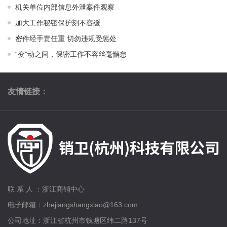
机关单位内部信息外泄案件观察
加大工作秘密保护刻不容缓
密件经手责任重 切勿违规受惩处
“变”动之间，保密工作不容丝毫懈怠
友情链接：
联 系 人 ：浙江商销中心
电子邮箱：zhejiangshangxiao@163.com
公司地址：浙江省杭州市钱塘区纬二路137号