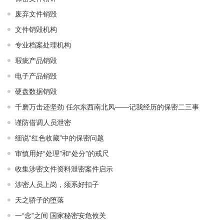
废弃文件销毁
文件销毁机构
专业档案处理机构
瑕疵产品销毁
电子产品销毁
硬盘数据销毁
千磨万击还坚劲 任尔东西南北风——记我经历的保密二三事
谨防借调人员泄密
细说“红色收藏”中的保密问题
审慎用好“处理”和“处分”的戒尺
收集涉密文件资料泄密案件启示
涉密人员上岗，须系好扣子
天之骄子的堕落
一“念”之间 国家秘密安危攸关