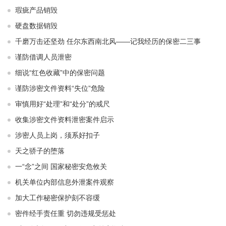
瑕疵产品销毁
硬盘数据销毁
千磨万击还坚劲 任尔东西南北风——记我经历的保密二三事
谨防借调人员泄密
细说“红色收藏”中的保密问题
谨防涉密文件资料“失位”危险
审慎用好“处理”和“处分”的戒尺
收集涉密文件资料泄密案件启示
涉密人员上岗，须系好扣子
天之骄子的堕落
一“念”之间 国家秘密安危攸关
机关单位内部信息外泄案件观察
加大工作秘密保护刻不容缓
密件经手责任重 切勿违规受惩处