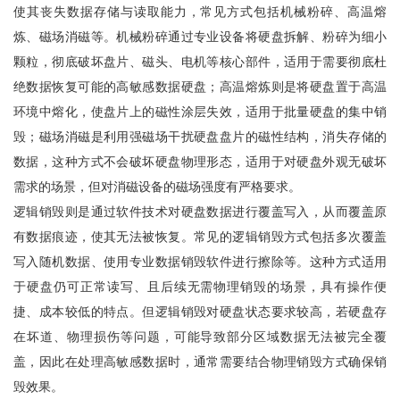
使其丧失数据存储与读取能力，常见方式包括机械粉碎、高温熔
炼、磁场消磁等。机械粉碎通过专业设备将硬盘拆解、粉碎为细小
颗粒，彻底破坏盘片、磁头、电机等核心部件，适用于需要彻底杜
绝数据恢复可能的高敏感数据硬盘；高温熔炼则是将硬盘置于高温
环境中熔化，使盘片上的磁性涂层失效，适用于批量硬盘的集中销
毁；磁场消磁是利用强磁场干扰硬盘盘片的磁性结构，
消失
存储的
数据，这种方式不会破坏硬盘物理形态，适用于对硬盘外观无破坏
需求的场景，但对消磁设备的磁场强度有严格要求。
逻辑销毁则是通过软件技术对硬盘数据进行覆盖写入，从而覆盖原
有数据痕迹，使其无法被恢复。常见的逻辑销毁方式包括多次覆盖
写入随机数据、使用专业数据销毁软件进行擦除等。这种方式适用
于硬盘仍可正常读写、且后续无需物理销毁的场景，具有操作便
捷、成本较低的特点。但逻辑销毁对硬盘状态要求较高，若硬盘存
在坏道、物理损伤等问题，可能导致部分区域数据无法被完全覆
盖，因此在处理高敏感数据时，通常需要结合物理销毁方式确保销
毁效果。