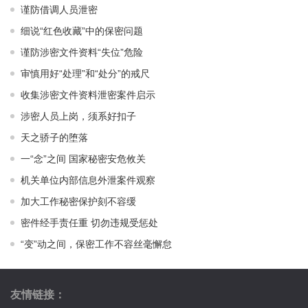
谨防借调人员泄密
细说“红色收藏”中的保密问题
谨防涉密文件资料“失位”危险
审慎用好“处理”和“处分”的戒尺
收集涉密文件资料泄密案件启示
涉密人员上岗，须系好扣子
天之骄子的堕落
一“念”之间 国家秘密安危攸关
机关单位内部信息外泄案件观察
加大工作秘密保护刻不容缓
密件经手责任重 切勿违规受惩处
“变”动之间，保密工作不容丝毫懈怠
友情链接：