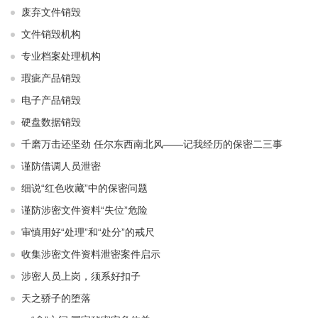
废弃文件销毁
文件销毁机构
专业档案处理机构
瑕疵产品销毁
电子产品销毁
硬盘数据销毁
千磨万击还坚劲 任尔东西南北风——记我经历的保密二三事
谨防借调人员泄密
细说“红色收藏”中的保密问题
谨防涉密文件资料“失位”危险
审慎用好“处理”和“处分”的戒尺
收集涉密文件资料泄密案件启示
涉密人员上岗，须系好扣子
天之骄子的堕落