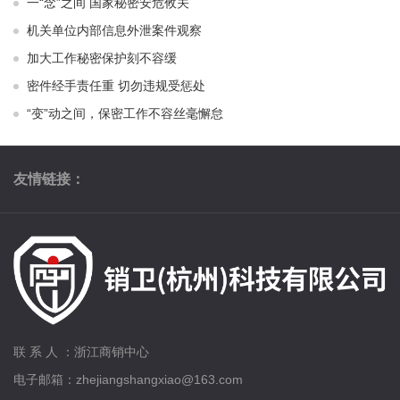
一“念”之间 国家秘密安危攸关
机关单位内部信息外泄案件观察
加大工作秘密保护刻不容缓
密件经手责任重 切勿违规受惩处
“变”动之间，保密工作不容丝毫懈怠
友情链接：
联 系 人 ：浙江商销中心
电子邮箱：zhejiangshangxiao@163.com