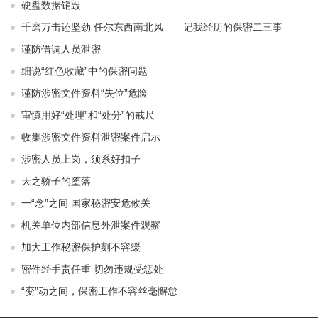
硬盘数据销毁
千磨万击还坚劲 任尔东西南北风——记我经历的保密二三事
谨防借调人员泄密
细说“红色收藏”中的保密问题
谨防涉密文件资料“失位”危险
审慎用好“处理”和“处分”的戒尺
收集涉密文件资料泄密案件启示
涉密人员上岗，须系好扣子
天之骄子的堕落
一“念”之间 国家秘密安危攸关
机关单位内部信息外泄案件观察
加大工作秘密保护刻不容缓
密件经手责任重 切勿违规受惩处
“变”动之间，保密工作不容丝毫懈怠