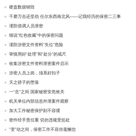
硬盘数据销毁
千磨万击还坚劲 任尔东西南北风——记我经历的保密二三事
谨防借调人员泄密
细说“红色收藏”中的保密问题
谨防涉密文件资料“失位”危险
审慎用好“处理”和“处分”的戒尺
收集涉密文件资料泄密案件启示
涉密人员上岗，须系好扣子
天之骄子的堕落
一“念”之间 国家秘密安危攸关
机关单位内部信息外泄案件观察
加大工作秘密保护刻不容缓
密件经手责任重 切勿违规受惩处
“变”动之间，保密工作不容丝毫懈怠