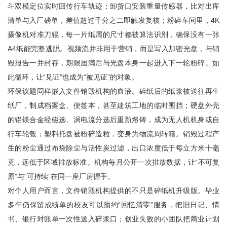
斗双模定位实时回传行车轨迹；卸货口安装重量传感器，比对出库
清单与入厂磅单，差值超过千分之二即触发复核；粉碎车间里，4K
摄像机对准刀辊，每一片纸屑的尺寸都被算法识别，确保没有一张
A4纸能完整逃脱。视频流并非用于营销，而是写入加密光盘，与销
毁报告一并封存，期限届满后与光盘本身一起进入下一轮粉碎。如
此循环，让“见证”也成为“被见证”的对象。
环保议题同样嵌入文件销毁机构的血液。碎纸后的纸浆被送往再生
纸厂，制成档案盒、便签本，甚至建筑工地的临时围挡；硬盘外壳
的铝镁合金经磁选、涡电流分选后重新熔铸，成为无人机机身或自
行车轮毂；塑料托盘被粉碎造粒，变身为物流周转箱。销毁过程产
生的粉尘通过布袋除尘与活性炭过滤，出口浓度低于每立方米十毫
克，远低于区域排放标准。机构每月公开一次排放数据，让“不可复
原”与“可持续”在同一座厂房握手。
对个人用户而言，文件销毁机构提供的不只是碎纸机升级版。毕业
多年仍保留成绩单的校友可以预约“回忆清零”服务，把旧日记、情
书、银行对账单一次性送入碎浆口；创业失败的小团队把商业计划