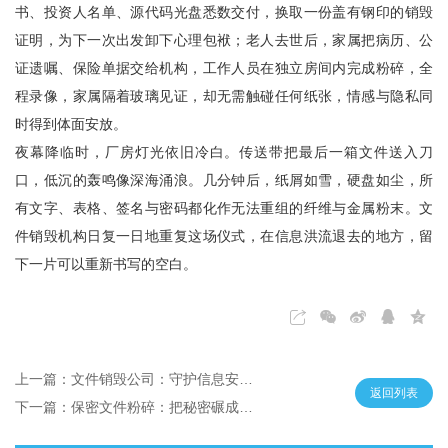
书、投资人名单、源代码光盘悉数交付，换取一份盖有钢印的销毁
证明，为下一次出发卸下心理包袱；老人去世后，家属把病历、公
证遗嘱、保险单据交给机构，工作人员在独立房间内完成粉碎，全
程录像，家属隔着玻璃见证，却无需触碰任何纸张，情感与隐私同
时得到体面安放。
夜幕降临时，厂房灯光依旧冷白。传送带把最后一箱文件送入刀
口，低沉的轰鸣像深海涌浪。几分钟后，纸屑如雪，硬盘如尘，所
有文字、表格、签名与密码都化作无法重组的纤维与金属粉末。文
件销毁机构日复一日地重复这场仪式，在信息洪流退去的地方，留
下一片可以重新书写的空白。
上一篇：文件销毁公司：守护信息安全的专业力量
返回列表
下一篇：保密文件粉碎：把秘密碾成无法回头的尘埃