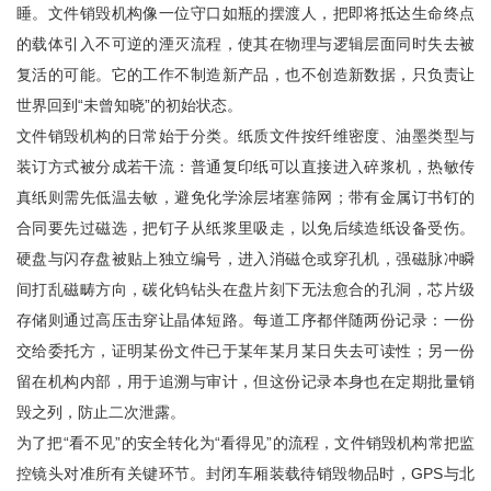
睡。文件销毁机构像一位守口如瓶的摆渡人，把即将抵达生命终点
的载体引入不可逆的湮灭流程，使其在物理与逻辑层面同时失去被
复活的可能。它的工作不制造新产品，也不创造新数据，只负责让
世界回到“未曾知晓”的初始状态。
文件销毁机构的日常始于分类。纸质文件按纤维密度、油墨类型与
装订方式被分成若干流：普通复印纸可以直接进入碎浆机，热敏传
真纸则需先低温去敏，避免化学涂层堵塞筛网；带有金属订书钉的
合同要先过磁选，把钉子从纸浆里吸走，以免后续造纸设备受伤。
硬盘与闪存盘被贴上独立编号，进入消磁仓或穿孔机，强磁脉冲瞬
间打乱磁畴方向，碳化钨钻头在盘片刻下无法愈合的孔洞，芯片级
存储则通过高压击穿让晶体短路。每道工序都伴随两份记录：一份
交给委托方，证明某份文件已于某年某月某日失去可读性；另一份
留在机构内部，用于追溯与审计，但这份记录本身也在定期批量销
毁之列，防止二次泄露。
为了把“看不见”的安全转化为“看得见”的流程，文件销毁机构常把监
控镜头对准所有关键环节。封闭车厢装载待销毁物品时，GPS与北