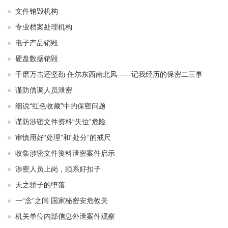
文件销毁机构
专业档案处理机构
电子产品销毁
硬盘数据销毁
千磨万击还坚劲 任尔东西南北风——记我经历的保密二三事
谨防借调人员泄密
细说“红色收藏”中的保密问题
谨防涉密文件资料“失位”危险
审慎用好“处理”和“处分”的戒尺
收集涉密文件资料泄密案件启示
涉密人员上岗，须系好扣子
天之骄子的堕落
一“念”之间 国家秘密安危攸关
机关单位内部信息外泄案件观察