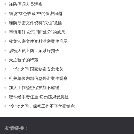
谨防借调人员泄密
细说“红色收藏”中的保密问题
谨防涉密文件资料“失位”危险
审慎用好“处理”和“处分”的戒尺
收集涉密文件资料泄密案件启示
涉密人员上岗，须系好扣子
天之骄子的堕落
一“念”之间 国家秘密安危攸关
机关单位内部信息外泄案件观察
加大工作秘密保护刻不容缓
密件经手责任重 切勿违规受惩处
“变”动之间，保密工作不容丝毫懈怠
友情链接：