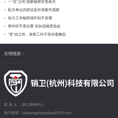
一“念”之间 国家秘密安危攸关
机关单位内部信息外泄案件观察
加大工作秘密保护刻不容缓
密件经手责任重 切勿违规受惩处
“变”动之间，保密工作不容丝毫懈怠
友情链接：
联 系 人 ：浙江商销中心
电子邮箱：zhejiangshangxiao@163.com