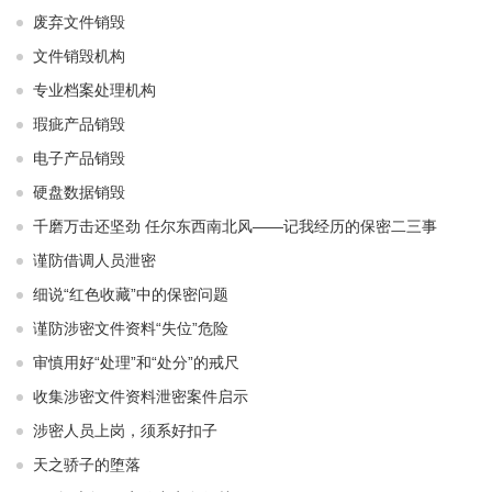
废弃文件销毁
文件销毁机构
专业档案处理机构
瑕疵产品销毁
电子产品销毁
硬盘数据销毁
千磨万击还坚劲 任尔东西南北风——记我经历的保密二三事
谨防借调人员泄密
细说“红色收藏”中的保密问题
谨防涉密文件资料“失位”危险
审慎用好“处理”和“处分”的戒尺
收集涉密文件资料泄密案件启示
涉密人员上岗，须系好扣子
天之骄子的堕落